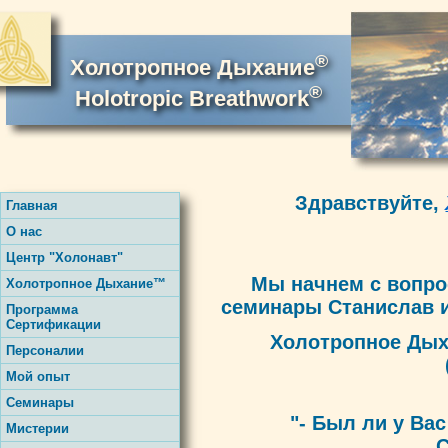
®
Холотропное Дыхание
®
Holotropic Breathwork
Здравствуйте,
Главная
О нас
Центр "Холонавт"
Мы начнем с вопро
Холотропное Дыхание™
семинары Станислав и
Программа
Сертификации
Холотропное Ды
Персоналии
Мой опыт
Семинары
"- Был ли у Ва
Мистерии
С