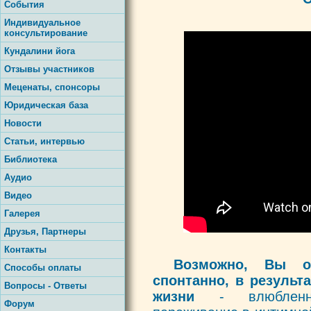
События
Индивидуальное
консультирование
Кундалини йога
Отзывы участников
Меценаты, спонсоры
Юридическая база
Новости
Статьи, интервью
Библиотека
Аудио
Видео
Галерея
Друзья, Партнеры
Контакты
Возможно, Вы о
Способы оплаты
спонтанно, в результ
Вопросы - Ответы
жизни
- влюбленнос
Форум