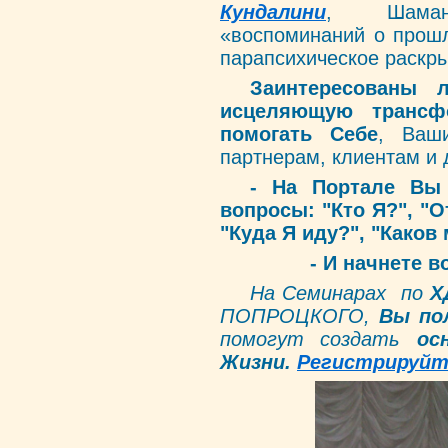
Кундалини
, Шаманс
«воспоминаний о прошл
парапсихическое раскр
Заинтересованы
исцеляющую
транс
помогать Себе
, Ваш
партнерам, клиентам и
-
На Портале
Вы 
вопросы: "Кто Я?", "О
"Куда Я иду?", "Каков
- И начнете 
На Семинарах по
Х
ПОПРОЦКОГО,
Вы
по
помогут создать
ос
Жизни
.
Регистрируйт