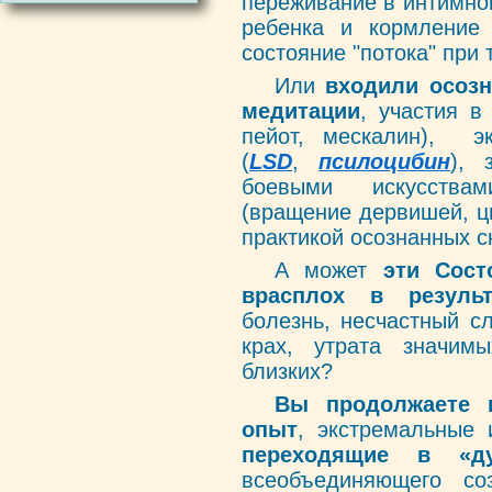
переживание в интимно
ребенка и кормление
состояние "потока" при 
Или
входили осозн
медитации
, участия 
пейот, мескалин), э
(
LSD
,
псилоцибин
), 
боевыми искусствам
(вращение дервишей, ци
практикой осознанных 
А может
эти Сост
врасплох в резуль
болезнь, несчастный с
крах, утрата значим
близких?
Вы продолжаете 
опыт
, экстремальные 
переходящие в «ду
всеобъединяющего со