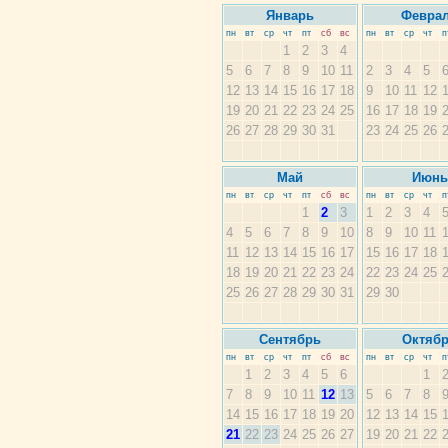
Январь
Февра
пн
вт
ср
чт
пт
сб
вс
пн
вт
ср
чт
п
1
2
3
4
5
6
7
8
9
10
11
2
3
4
5
12
13
14
15
16
17
18
9
10
11
12
19
20
21
22
23
24
25
16
17
18
19
26
27
28
29
30
31
23
24
25
26
Май
Июнь
пн
вт
ср
чт
пт
сб
вс
пн
вт
ср
чт
п
1
2
3
1
2
3
4
4
5
6
7
8
9
10
8
9
10
11
11
12
13
14
15
16
17
15
16
17
18
18
19
20
21
22
23
24
22
23
24
25
25
26
27
28
29
30
31
29
30
Сентябрь
Октяб
пн
вт
ср
чт
пт
сб
вс
пн
вт
ср
чт
п
1
2
3
4
5
6
1
7
8
9
10
11
12
13
5
6
7
8
14
15
16
17
18
19
20
12
13
14
15
21
22
23
24
25
26
27
19
20
21
22