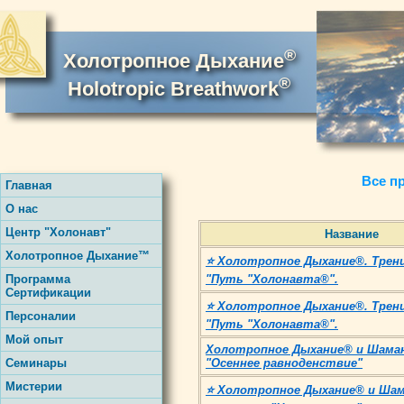
®
Холотропное Дыхание
®
Holotropic Breathwork
Все п
Главная
О нас
Центр "Холонавт"
Название
Холотропное Дыхание™
⭐ Холотропное Дыхание®. Трен
Программа
"Путь "Холонавта®".
Сертификации
⭐ Холотропное Дыхание®. Трен
Персоналии
"Путь "Холонавта®".
Мой опыт
Холотропное Дыхание® и Шама
Семинары
"Осеннее равноденствие"
Мистерии
⭐ Холотропное Дыхание® и Шам