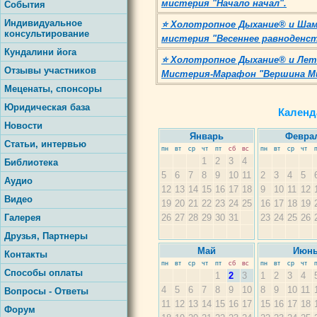
мистерия "Начало начал".
События
Индивидуальное
⭐ Холотропное Дыхание® и Шам
консультирование
мистерия "Весеннее равноденс
Кундалини йога
⭐ Холотропное Дыхание® и Лет
Отзывы участников
Мистерия-Марафон "Вершина Ми
Меценаты, спонсоры
Юридическая база
Календ
Новости
Январь
Февра
Статьи, интервью
пн
вт
ср
чт
пт
сб
вс
пн
вт
ср
чт
1
2
3
4
Библиотека
5
6
7
8
9
10
11
2
3
4
5
Аудио
12
13
14
15
16
17
18
9
10
11
12
Видео
19
20
21
22
23
24
25
16
17
18
19
Галерея
26
27
28
29
30
31
23
24
25
26
Друзья, Партнеры
Май
Июн
Контакты
пн
вт
ср
чт
пт
сб
вс
пн
вт
ср
чт
Способы оплаты
1
2
3
1
2
3
4
4
5
6
7
8
9
10
8
9
10
11
Вопросы - Ответы
11
12
13
14
15
16
17
15
16
17
18
Форум