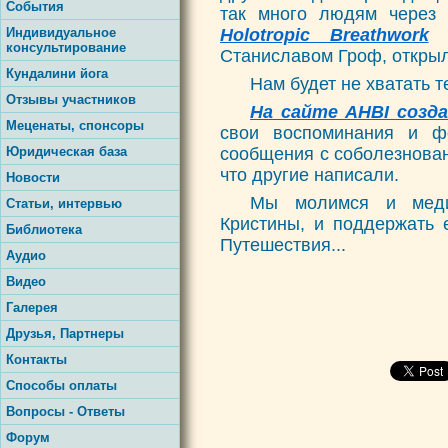
События
так много людям через
Индивидуальное
Holotropic Breathwork
к
консультирование
Станиславом Гроф, открыл
Кундалини йога
Нам будет не хватать т
Отзывы участников
На сайте AHBI созд
Меценаты, спонсоры
свои воспоминания и ф
Юридическая база
сообщения с соболезнован
что другие написали.
Новости
Мы молимся и меди
Статьи, интервью
Кристины, и поддержать
Библиотека
Путешествия...
Аудио
Видео
Галерея
Друзья, Партнеры
Контакты
Способы оплаты
Вопросы - Ответы
Форум