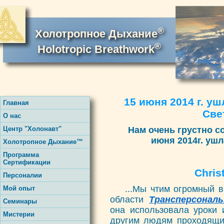
®
Холотропное Дыхание
®
Holotropic Breathwork
15 июня 2014 г. уш
Главная
Све
О нас
Центр "Холонавт"
Нам очень грустно со
июня 2014г. ушл
Холотропное Дыхание™
Программа
Сертификации
Christin
Персоналии
...Мы чтим огромный 
Мой опыт
области
Трансперсонал
Семинары
она использовала уроки 
Мистерии
другим людям проходящим