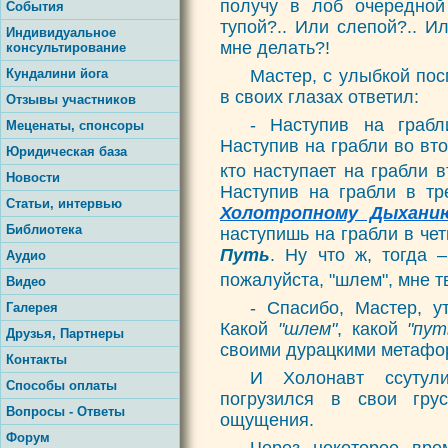
получу в лоб очередно
События
тупой?.. Или слепой?.. И
Индивидуальное
мне делать?!
консультирование
Кундалини йога
Мастер, с улыбкой по
в своих глазах ответил:
Отзывы участников
- Наступив на грабл
Меценаты, спонсоры
Наступив на грабли во вто
Юридическая база
кто наступает на грабли в
Новости
Наступив на грабли в т
Статьи, интервью
Холотропному Дыхани
Библиотека
наступишь на грабли в чет
Путь
. Ну что ж, тогда –
Аудио
пожалуйста, "шлем", мне т
Видео
- Спасибо, Мастер, у
Галерея
Какой
"шлем"
, какой
"пут
Друзья, Партнеры
своими дурацкими метаф
Контакты
И Холонавт ссутул
Способы оплаты
погрузился в свои гру
Вопросы - Ответы
ощущения.
Форум