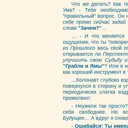
Что же делать? Как т
Ума? - Тебе необходим
"правильный" вопрос. Он 
себе прямо сейчас задай
слова
"Зачем?"
…
… - И что меняется 
ощущение, что ты "повора
из
Прошлого
весь свой 
открывается ли
Перспек
улучшить свою Судьбу и
"Грабли и Ямы"
? Или в 
как хороший инструмент в
...Холонавт глубоко вз
повернулся в сторону и у
периодически слегка вз
промолвил:
- Неужели так просто
себя свободнее. Но вс
Будущее
… А вдруг я снова
-
Ошибайся
!
Ты имее