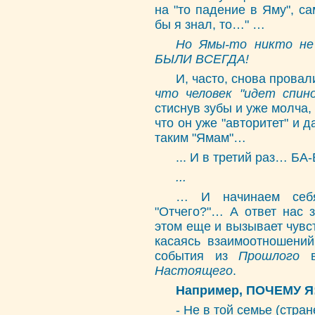
на "то падение в Яму", са
бы я знал, то…" …
Но Ямы-то никто не
БЫЛИ ВСЕГДА!
И, часто, снова провал
что человек "идет спино
стиснув зубы и уже молча
что он уже "авторитет" и 
таким "Ямам"…
... И в третий раз… БА-
...
… И начинаем себя
"Отчего?"… А ответ нас з
этом еще и вызывает чувс
касаясь взаимоотношени
события из
Прошлого
Настоящего
.
Например, ПОЧЕМУ Я
- Не в той семье (стра