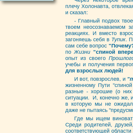
Через некоторое вре
плечу Холонавта, отвлека
и сказал:
- Главный подвох твоег
твоем неосознаваемом з
реакциях. И вместо взро
загоняешь себя в
Тупик
. 
сам себе вопрос
"Почему
по
Жизни
"спиной впер
опыт из своего
Прошлог
учебы и получения перво
для взрослых людей!
И вот, повзрослев, и
"
жизненному Пути "спиной
разные - хорошие (о них
ситуации. И, конечно же,
в которую мы не ожидали
даже не пытаясь "предусм
Где мы ищем виноваты
Среди родителей, друзей,
соответствующей области