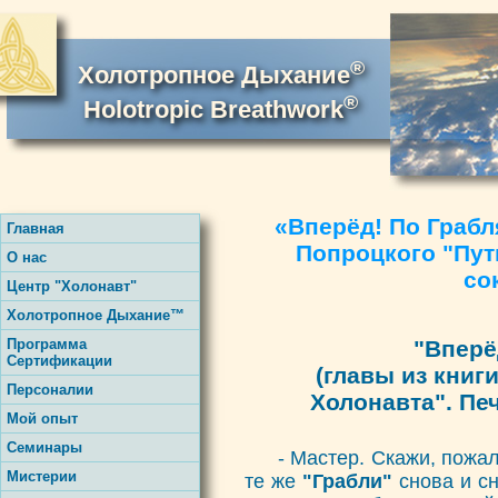
®
Холотропное Дыхание
®
Holotropic Breathwork
«Вперёд! По Грабля
Главная
Попроцкого "Пут
О нас
со
Центр "Холонавт"
Холотропное Дыхание™
Программа
"Вперё
Сертификации
(главы из книг
Персоналии
Холонавта". Пе
Мой опыт
Семинары
- Мастер. Скажи, пожал
Мистерии
те же
"Грабли"
снова и сн