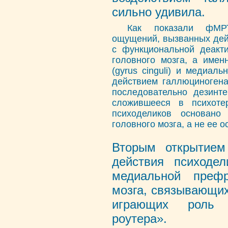
сильно удивила.
Как показали фМРТ
ощущений, вызванных дей
с функциональной деакт
головного мозга, а имен
(gyrus cinguli) и медиал
действием галлюциногена
последовательно дезинте
сложившееся в психоте
психоделиков основано
головного мозга, а не ее 
Вторым открытием
действия психоде
медиальной преф
мозга, связывающих
играющих роль с
роутера».