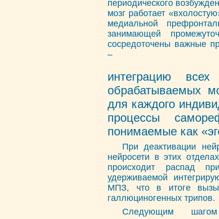
периодического возбужден
мозг работает «вхолостую
медиальной префронта
занимающей промежуто
сосредоточены важные пр
–
интеграцию всех
обрабатываемых мо
для каждого индиви
процессы саморе
понимаемые как «эг
При деактивации ней
нейросети в этих отдела
происходит распад пр
удерживаемой интегрир
МПЗ, что в итоге вызы
галлюциногенных трипов.
Следующим шагом