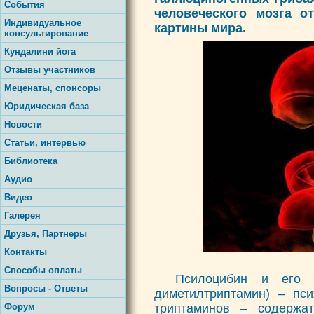
События
человеческого мозга о
Индивидуальное
картины мира.
консультирование
Кундалини йога
Отзывы участников
Меценаты, спонсоры
Юридическая база
Новости
Статьи, интервью
Библиотека
Аудио
Видео
Галерея
Друзья, Партнеры
Контакты
Способы оплаты
Псилоцибин и его п
Вопросы - Ответы
диметилтриптамин) – пс
Форум
триптаминов – содержа