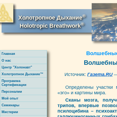
®
Холотропное Дыхание
®
Holotropic Breathwork
Волшебные
Главная
О нас
Волшебны
Центр "Холонавт"
Источник:
Газета.RU
—
Холотропное Дыхание™
Программа
Сертификации
Определены участки 
Персоналии
«эго» и картины мира.
Мой опыт
Сканы мозга, полу
трипов, впервые позво
Семинары
псилоцибина – психоак
Мистерии
галлюциногенных грибах