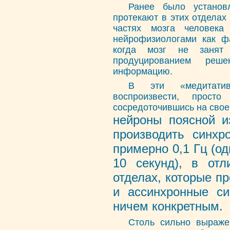
Ранее было установл
протекают в этих отделах
частях мозга человека
нейрофизиологами как фа
когда мозг не занят
продуцированием ре
информацию.
В эти «медитатив
воспроизвести, прост
сосредоточившись на свое
нейроны поясной 
производить синхр
примерно 0,1 Гц (о
10 секунд), в отл
отделах, которые п
и ассинхронные си
ничем конкретным.
Столь сильно выраже