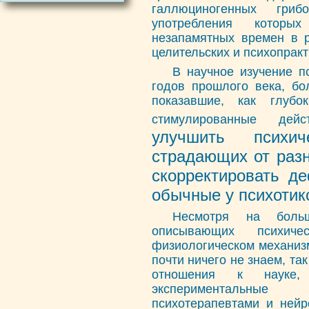
галлюциногенных гри
употребления которы
незапамятных времен в р
целительских и психопракт
В научное изучение п
годов прошлого века, бо
показавшие, как глубо
стимулированные дей
улучшить психич
страдающих от раз
скорректировать д
обычные у психотик
Несмотря на боль
описывающих психиче
физиологическом механизм
почти ничего не знаем, та
отношения к науке,
экспериментальные 
психотерапевтами и ней