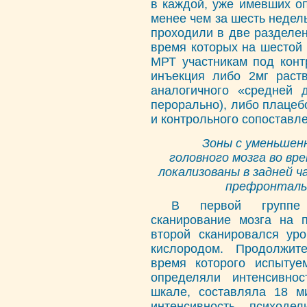
в каждой, уже имевших оп
менее чем за шесть недел
проходили в две разделе
время которых на шестой 
МРТ участникам под конт
инъекция либо 2мг раст
аналогичного «средней 
перорально), либо плацеб
и контрольного сопоставле
Зоны с уменьшен
головного мозга во вр
локализованы в задней ч
префронтальн
В первой группе 
сканирование мозга на п
второй сканировался ур
кислородом. Продолжит
время которого испыту
определяли интенсивно
шкале, составляла 18 м
интенсивность психоде