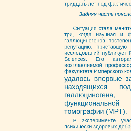
тридцать лет под фактичес
Задняя часть поясн
Ситуация стала менят
три, когда научная и ф
галлюциногенов постепе
репутацию, приставшую
исследований публикует P
Sciences. Его автор
возглавляемой профессо
факультета Имперского ко
удалось впервые з
находящихся под
галлюциноген
функционально
томографии (МРТ).
В эксперименте уча
психически здоровых добро